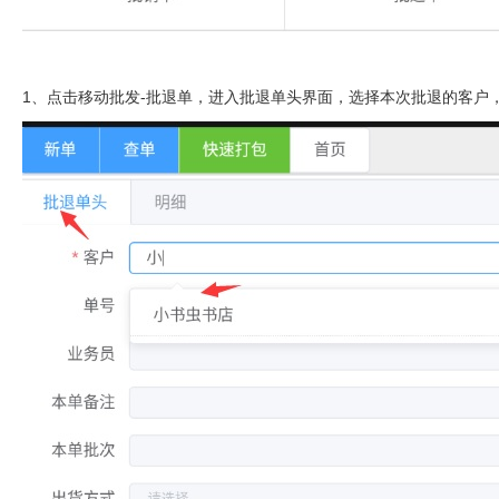
1、点击移动批发-批退单，进入批退单头界面，选择本次批退的客户