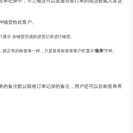
收单记录中，手工铺货可以直接在收订单的现货数输入发货
种铺货给此客户。
只显示 未铺货完成的进货记录进行铺货。
，跟正常的标签单一样，只是留库标签单客户栏显示
'
留库
'
字样。
单的备注默认取收订单记录的备注，用户还可以在标签单界